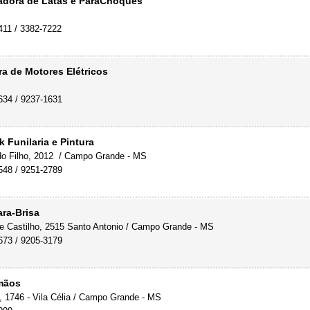
adora de Latas e ParaChoques
411 / 3382-7222
a de Motores Elétricos
634 / 9237-1631
k Funilaria e Pintura
o Filho, 2012 / Campo Grande - MS
548 / 9251-2789
ra-Brisa
de Castilho, 2515 Santo Antonio / Campo Grande - MS
673
/ 9205-3179
mãos
, 1746 - Vila Célia / Campo Grande - MS