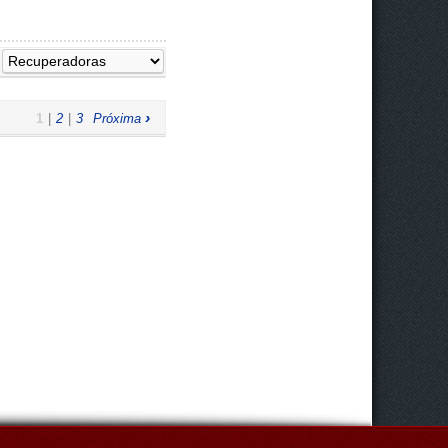
:
›
1
|
2
|
3
Próxima