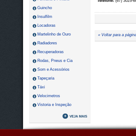
Telefone:
(67) 3025-6
Guincho
Insulfilm
Locadoras
Martelinho de Ouro
« Voltar para a página
Radiadores
Recuperadoras
Rodas, Pneus e Cia
Som e Acessórios
Tapeçaria
Táxi
Velocimetros
Vistoria e Inspeção
+
VEJA MAIS