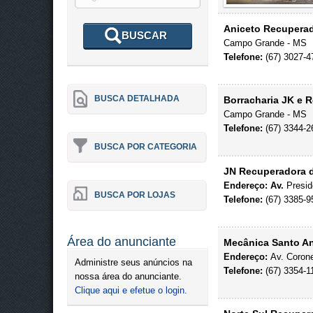
Aniceto Recupera
BUSCAR
Campo Grande - MS
Telefone:
(67) 3027-4
BUSCA DETALHADA
Borracharia JK e 
Campo Grande - MS
Telefone:
(67) 3344-2
BUSCA POR CATEGORIA
JN Recuperadora 
Endereço: Av.
Presid
BUSCA POR LOJAS
Telefone:
(67) 3385-9
Área do anunciante
Mecânica Santo A
Endereço:
Av. Corone
Administre seus anúncios na
Telefone:
(67) 3354-1
nossa área do anunciante.
Clique aqui e efetue o login.