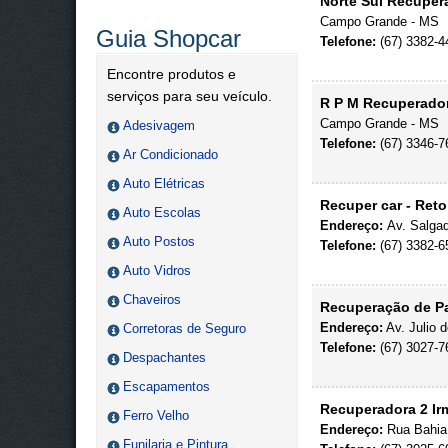
Norte Sul Recuper
Campo Grande - MS
Guia Shopcar
Telefone:
(67) 3382-4
Encontre produtos e
serviços para seu veículo.
R P M Recuperador
Campo Grande - MS
Adesivagem
Telefone:
(67) 3346-7
Ar Condicionado
Auto Elétricas
Recuper car - Reto
Auto Escolas
Endereço:
Av. Salgad
Auto Postos
Telefone:
(67) 3382-6
Auto Vidros
Chaveiros
Recuperação de Pa
Endereço:
Av. Julio 
Corretoras de Seguro
Telefone:
(67) 3027-7
Despachantes
Escapamentos
Recuperadora 2 Ir
Ferro Velho
Endereço:
Rua Bahia
Funilaria e Pintura