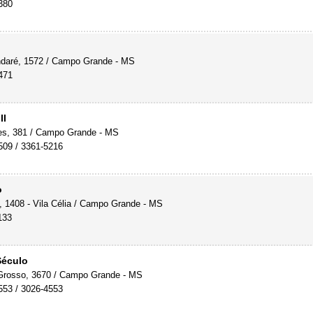
380
daré, 1572 / Campo Grande - MS
471
II
es, 381 / Campo Grande - MS
509 / 3361-5216
o
 1408 - Vila Célia / Campo Grande - MS
133
Século
Grosso, 3670 / Campo Grande - MS
553 / 3026-4553