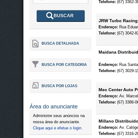
Telefone:
(67) 3362-3
BUSCAR
JRW Turbo Racing
Endereço:
Rua Eduar
Telefone:
(67) 3042-8
BUSCA DETALHADA
Maidana Distribui
Endereço:
Rua Santa 
BUSCA POR CATEGORIA
Telefone:
(67) 3029-1
BUSCA POR LOJAS
Mec Center Auto P
Endereço:
Av. Marceh
Telefone:
(67) 3386-0
Área do anunciante
Administre seus anúncios na
Millano Distribuid
nossa área do anunciante.
Endereço:
Av. Calóge
Clique aqui e efetue o login.
Telefone:
(67) 3316-2