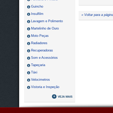
Guincho
Insulfilm
« Voltar para a página
Lavagem e Polimento
Martelinho de Ouro
Moto Peças
Radiadores
Recuperadoras
Som e Acessórios
Tapeçaria
Táxi
Velocimetros
Vistoria e Inspeção
+
VEJA MAIS