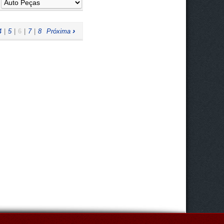
:
›
4
|
5
|
6
|
7
|
8
Próxima