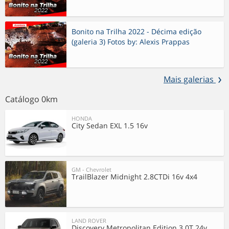
Bonito na Trilha 2022 - Décima edição
(galeria 3) Fotos by: Alexis Prappas
Mais galerias
Catálogo 0km
HONDA
City Sedan EXL 1.5 16v
GM - Chevrolet
TrailBlazer Midnight 2.8CTDi 16v 4x4
LAND ROVER
Discovery Metropolitan Edition 3.0T 24v