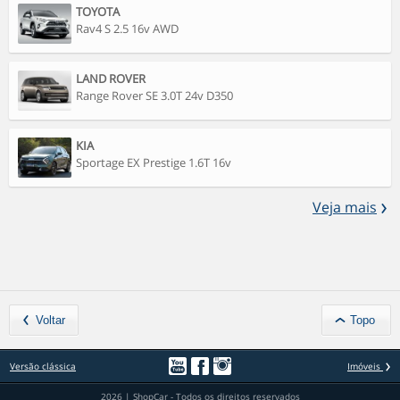
TOYOTA
Rav4 S 2.5 16v AWD
LAND ROVER
Range Rover SE 3.0T 24v D350
KIA
Sportage EX Prestige 1.6T 16v
Veja mais
Voltar
Topo
Versão clássica
Imóveis
2026 | ShopCar - Todos os direitos reservados