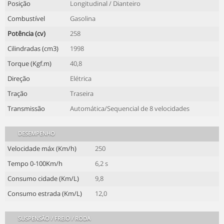
Posição
Longitudinal / Dianteiro
Combustível
Gasolina
Potência (cv)
258
Cilindradas (cm3)
1998
Torque (Kgf.m)
40,8
Direção
Elétrica
Tração
Traseira
Transmissão
Automática/Sequencial de 8 velocidades
DESEMPENHO
Velocidade máx (Km/h)
250
Tempo 0-100Km/h
6,2 s
Consumo cidade (Km/L)
9,8
Consumo estrada (Km/L)
12,0
SUSPENSÃO / FREIO / RODA